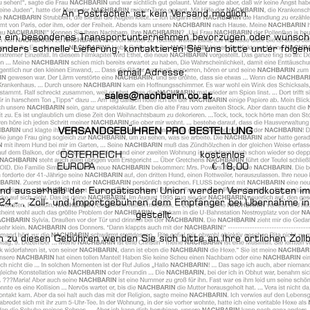
An Postfächer ist kein Versand möglich.
ie ein besonderes Transportunternehmen bevorzugen oder wünsche
nders schnelle Lieferung, kontaktieren Sie uns bitte unter folg
email Adresse:
sales@nachbarin.co.at
VERSANDGEBÜHREN PRO BESTELLUNG
ÖSTERREICH kostenlos
EUROPA € 18,00
and ausserhalb der Europätischen Union werden Versandkosten im
 24,- , Zoll- und Importgebühren dem Empfänger bei Übernahme i
gestellt.
n zu diesen Gebühren wenden Sie sich bitte an Ihre örtlichen Zol