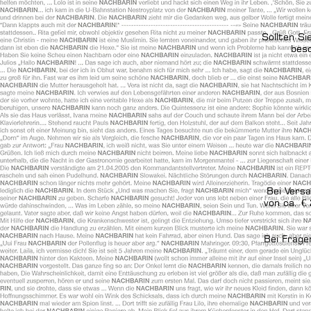
Sollten S
beso
Bei Vers
von ca. €
Bei Frage