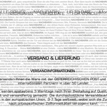
LLE PRIVÉE
NACHBARIN
UP TO DATE
Mo
E
NACHBARIN
UP TO DATE
FOR CONCEPT
VERSAND & LIEFERUNG
VERSANDINFORMATIONEN
versenden Ihnen die Ware mit der ÖSTERREICHISCHEN POST und
internationalen Partnern in über 50 Länder.
l werden spätestens 3 Werktage nach Ihrer Bestellung auf Qualit
t und versandfertig gemacht. Die durchschnittliche Versanddauer
in der europätischen Union, 3-7 Tage weltweit, wobei sich die Zus
nach ortsspezifischen Zollformalitäten verzögern kann.