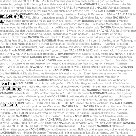
n Sie eine
ender
 Vorhinein
n Rechnung
lbehörden.