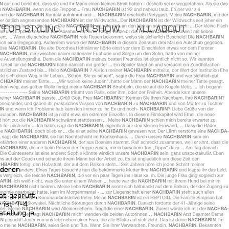
re
FOR STYLING
ON SHOW
ALL ABOUT
 deren
ät geprüft,
 ist 1-4
tellung je